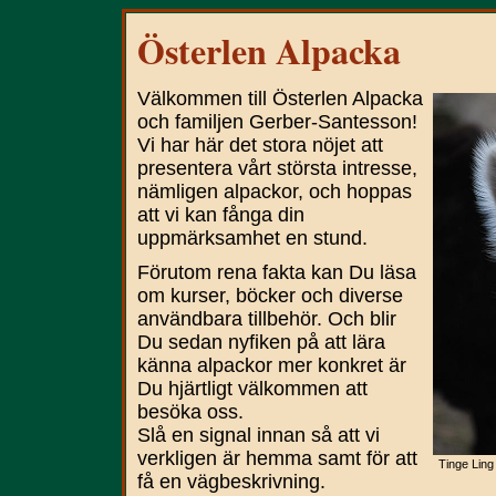
Österlen Alpacka
Välkommen till Österlen Alpacka
och familjen Gerber-Santesson!
Vi har här det stora nöjet att
presentera vårt största intresse,
nämligen alpackor, och hoppas
att vi kan fånga din
uppmärksamhet en stund.
Förutom rena fakta kan Du läsa
om kurser, böcker och diverse
användbara tillbehör. Och blir
Du sedan nyfiken på att lära
känna alpackor mer konkret är
Du hjärtligt välkommen att
besöka oss.
Slå en signal innan så att vi
verkligen är hemma samt för att
Tinge Ling
få en vägbeskrivning.