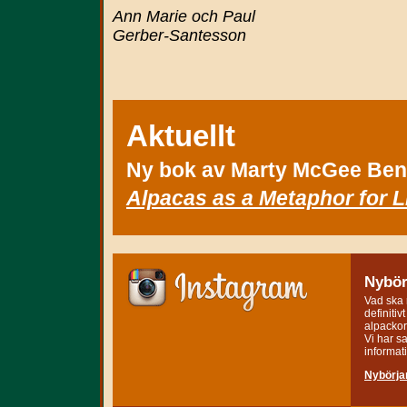
Ann Marie och Paul
Gerber-Santesson
Aktuellt
Ny bok av Marty McGee Ben
Alpacas as a Metaphor for L
Nybör
Vad ska
definitiv
alpacko
Vi har s
informatio
Nybörja