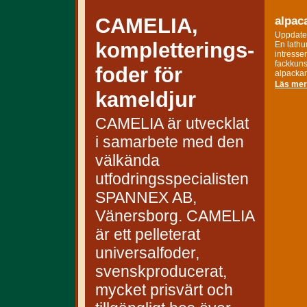
CAMELIA,
alpa
Uppdater
kompletterings-
En lathu
intresse
fackkuns
foder för
alpackan
Läs me
kameldjur
CAMELIA är utvecklat
i samarbete med den
välkända
utfodringsspecialisten
SPANNEX AB,
Vänersborg. CAMELIA
är ett pelleterat
universalfoder,
svenskproducerat,
mycket prisvärt och